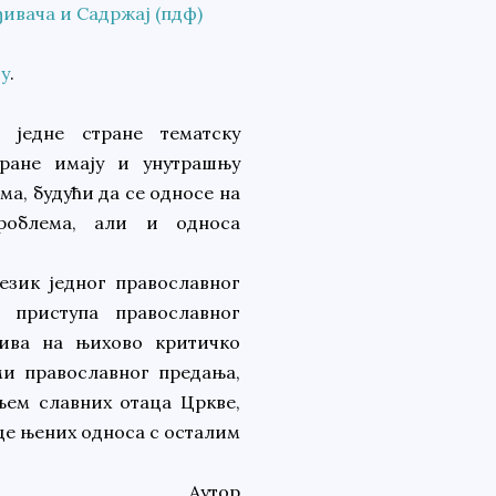
ивача и Садржај (пдф)
у
.
 једне стране тематску
тране имају и унутрашњу
ема, будући да се односе на
роблема, али и односа
језик једног православног
 приступа православног
ива на њихово критичко
ми православног предања,
њем славних отаца Цр­кве,
ице њених односа с осталим
Аутор