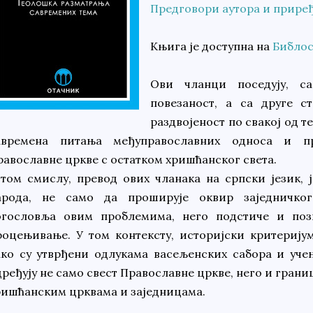
Предговори аутора и приређ
Књига је доступна на
Библос
Oви чланци поседују, са
повезаност, а са друге с
раздвојеност по свакој од т
авремена питања међуправославних односа и п
равославне цркве с остатком хришћанског света.
 том смислу, превод ових чланака на српски језик, 
арода, не само да проширује оквир заједничког
огословља овим проблемима, него подстиче и поз
роцењивање. У том контексту, историјски кри­терију
ако су утврђени од­лукама васељенских сабора и уче
дређују не само свест Православне цркве, него и гра­н
ришћанским црквама и заједницама.