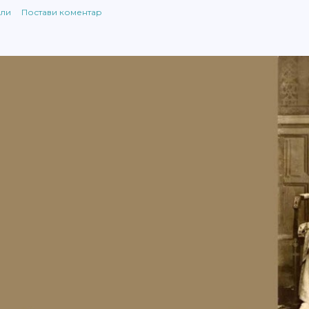
ли
Постави коментар