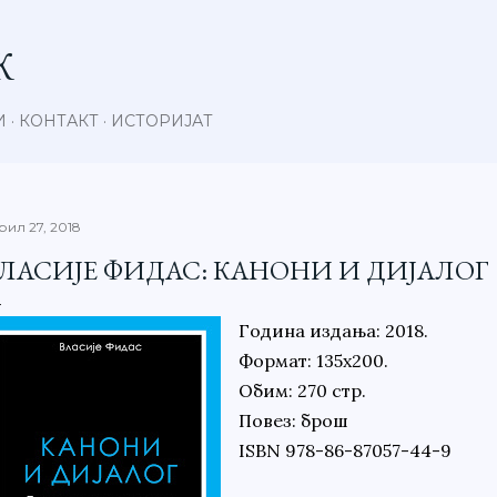
Пређи на главни садржај
К
И
КОНТАКТ
ИСТОРИЈАТ
рил 27, 2018
ЛАСИЈЕ ФИДАС: КАНОНИ И ДИЈАЛОГ
Година издања: 2018.
Формат: 135х200.
Обим: 270 стр.
Повез: брош
ISBN 978-86-87057-44-9