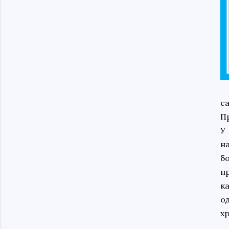
с
П
У
н
б
п
к
о
х