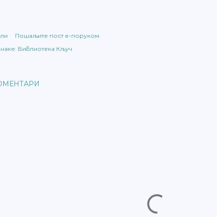
ли
Пошаљите пост е-поруком
наке:
Библиотека Кључ
ОМЕНТАРИ