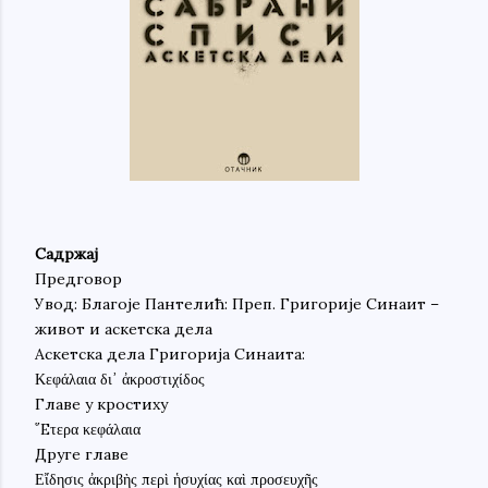
Садржај
Предговор
Увод: Благоје Пантелић: Преп. Григорије Синаит –
живот и аскетска дела
Аскетска дела Григорија Синаита:
Κεφάλαια δι᾽ ἀκροστιχίδος
Главе у кростиху
῞Eτερα κεφάλαια
Друге главе
Εἴδησις ἀκριβὴς περὶ ἡσυχίας καὶ προσευχῆς