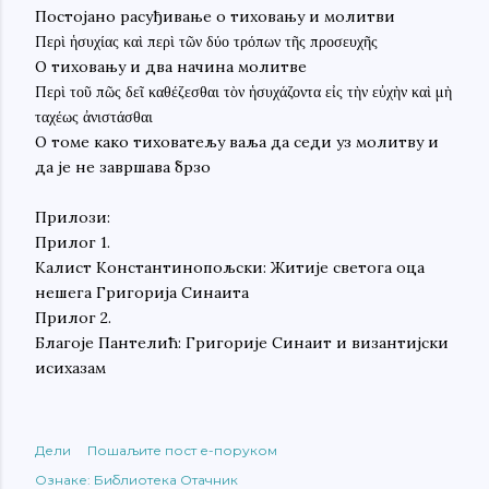
Постојано расуђивање о тиховању и молитви
Περὶ ἡσυχίας καὶ περὶ τῶν δύο τρόπων τῆς προσευχῆς
О тиховању и два начина молитве
Περὶ τοῦ πῶς δεῖ καθέζεσθαι τὸν ἡσυχάζοντα εἰς τὴν εὐχὴν καὶ μὴ
ταχέως ἀνιστάσθαι
О томе како тиховатељу ваља да седи уз молитву и
да је не завршава брзо
Прилози:
Прилог 1.
Калист Константинопољски: Житије светога оца
нешега Григорија Синаита
Прилог 2.
Благоје Пантелић: Григорије Синаит и византијски
исихазам
Дели
Пошаљите пост е-поруком
Ознаке:
Библиотека Отачник